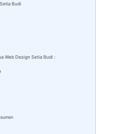
Setia Budi
sa Web Design Setia Budi :
a
nsumen