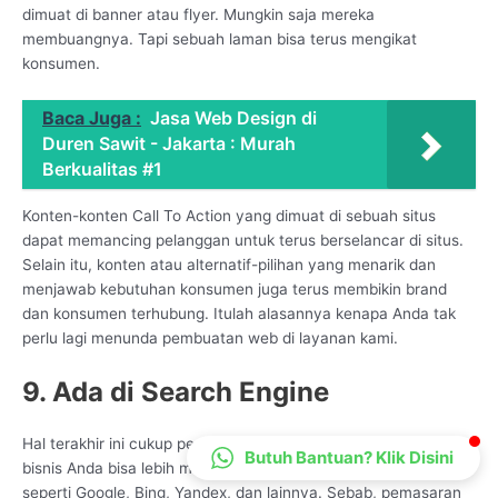
dimuat di banner atau flyer. Mungkin saja mereka
CS Lenteraweb
membuangnya. Tapi sebuah laman bisa terus mengikat
Online
konsumen.
Baca Juga :
Jasa Web Design di
Duren Sawit - Jakarta : Murah
Berkualitas #1
Konten-konten Call To Action yang dimuat di sebuah situs
dapat memancing pelanggan untuk terus berselancar di situs.
Selain itu, konten atau alternatif-pilihan yang menarik dan
menjawab kebutuhan konsumen juga terus membikin brand
dan konsumen terhubung. Itulah alasannya kenapa Anda tak
perlu lagi menunda pembuatan web di layanan kami.
9. Ada di Search Engine
Hal terakhir ini cukup penting karena dengan adanya situs web,
Butuh Bantuan? Klik Disini
bisnis Anda bisa lebih mudah ditemukan di mesin pencarian,
seperti Google, Bing, Yandex, dan lainnya. Sebab, pemasaran