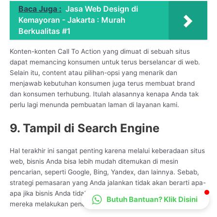
Baca Juga :
Jasa Web Design di
CS Lenteraweb
Kemayoran - Jakarta : Murah
Online
Berkualitas #1
Konten-konten Call To Action yang dimuat di sebuah situs
dapat memancing konsumen untuk terus berselancar di web.
Selain itu, content atau pilihan-opsi yang menarik dan
menjawab kebutuhan konsumen juga terus membuat brand
dan konsumen terhubung. Itulah alasannya kenapa Anda tak
perlu lagi menunda pembuatan laman di layanan kami.
9. Tampil di Search Engine
Hal terakhir ini sangat penting karena melalui keberadaan situs
web, bisnis Anda bisa lebih mudah ditemukan di mesin
pencarian, seperti Google, Bing, Yandex, dan lainnya. Sebab,
strategi pemasaran yang Anda jalankan tidak akan berarti apa-
apa jika bisnis Anda tidak ditemukan oleh calon konsumen saat
Butuh Bantuan? Klik Disini
mereka melakukan pencarian di mesin pencarian.