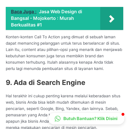
CS Lenteraweb
Baca Juga :
Jasa Web Design di
Online
Bangsal - Mojokerto : Murah
Berkualitas #1
Konten-konten Call To Action yang dimuat di sebuah laman
dapat memancing pelanggan untuk terus berselancar di situs.
Lain itu, content atau pilihan-opsi yang menarik dan menjawab
kebutuhan konsumen juga terus membikin brand dan
konsumen terhubung. Itulah alasannya kenapa Anda tidak
perlu lagi menunda pembuatan situs di layanan kami.
9. Ada di Search Engine
Hal terakhir ini cukup penting karena melalui keberadaan situs
web, bisnis Anda bisa lebih mudah ditemukan di mesin
pencarian, seperti Google, Bing, Yandex, dan lainnya. Sebab,
pemasaran yang Anda terapkan tidak akan membawa hasil
Butuh Bantuan? Klik Disini
apapun jika bisnis Anda tidak terlihat oleh calon konsumen saat
mereka melakukan pencarian di mesin pencarian.