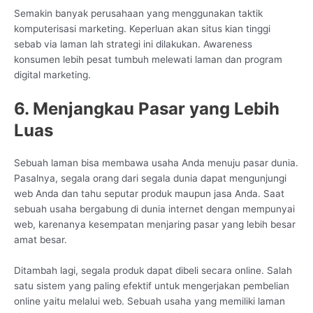
Semakin banyak perusahaan yang menggunakan taktik
komputerisasi marketing. Keperluan akan situs kian tinggi
sebab via laman lah strategi ini dilakukan. Awareness
konsumen lebih pesat tumbuh melewati laman dan program
digital marketing.
6. Menjangkau Pasar yang Lebih
Luas
Sebuah laman bisa membawa usaha Anda menuju pasar dunia.
Pasalnya, segala orang dari segala dunia dapat mengunjungi
web Anda dan tahu seputar produk maupun jasa Anda. Saat
sebuah usaha bergabung di dunia internet dengan mempunyai
web, karenanya kesempatan menjaring pasar yang lebih besar
amat besar.
Ditambah lagi, segala produk dapat dibeli secara online. Salah
satu sistem yang paling efektif untuk mengerjakan pembelian
online yaitu melalui web. Sebuah usaha yang memiliki laman