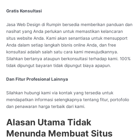
Gratis Konsultasi
Jasa Web Design di Rumpin bersedia memberikan panduan dan
nasihat yang Anda perlukan untuk memastikan kelancaran
situs website Anda. Kami akan senantiasa untuk mensupport
Anda dalam setiap langkah bisnis online Anda, dan free
konsultasi adalah salah satu cara kami mewujudkannya.
Silahkan bertanya ataupun berkonsultasi terhadap kami. 100%
tidak dipungut bayaran tidak dipungut biaya apapun.
Dan Fitur Profesional Lainnya
Silahkan hubungi kami via kontak yang tersedia untuk
mendapatkan informasi selengkapnya tentang fitur, portofolio
dan penawaran harga terbaik dari kami.
Alasan Utama Tidak
Menunda Membuat Situs