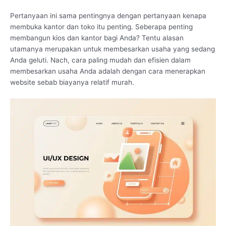
Pertanyaan ini sama pentingnya dengan pertanyaan kenapa
membuka kantor dan toko itu penting. Seberapa penting
membangun kios dan kantor bagi Anda? Tentu alasan
utamanya merupakan untuk membesarkan usaha yang sedang
Anda geluti. Nach, cara paling mudah dan efisien dalam
membesarkan usaha Anda adalah dengan cara menerapkan
website sebab biayanya relatif murah.