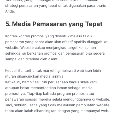
strategi pemasaran yang tepat untuk digunakan pada bisnis
Anda.
5. Media Pemasaran yang Tepat
Konten-konten promosi yang dibentuk melalui taktik
pemasaran yang benar akan kian efektif apabila diunggah ke
website. Website cakap menjangkau target konsumen
sehingga isu berkaitan promosi dan pemasaran bisa segera
sampai dan diterima oleh client.
Kecuali itu, tarif untuk marketing melewati web jauh lebih
murah dibandingkan media lainnya.
Ketika ini, hampir seluruh perusahaan bagus skala kecil
ataupun besar memanfaatkan laman sebagai media
promosinya. Tiap-tiap kali ada program promosi atau
penawaran spesial, mereka selalu mengunggahnya di website.
Jadi, sebuah usaha yang tidak melakukan pembuatan website
tentu akan kalah dibandingkan dengan yang mempunyai web.