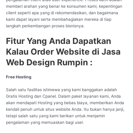
memberi arahan yang benar ke konsumen kami, kepentingan
client seperti apa yang di rekomendasikan, dan bagaimana
kami dapat layani serta membahagiakan mereka di tiap
langkah perkembangan proses bisnisnya.
Fitur Yang Anda Dapatkan
Kalau Order Website di Jasa
Web Design Rumpin :
Free Hosting
Salah satu fasilitas istimewa yang kami banggakan adalah
Gratis Hosting dan Cpanel. Dalam paket layanan kami, Anda
akan mendapati Hosting yang bebas biaya, memberikan Anda
kendali penuh untuk situs website Anda. Itu bukan hanya janji,
tetapi salah satu yang kami berikan untuk menjamin
pengalaman yang memuaskan bagi user.