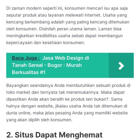
Di zaman modern seperti ini, konsumen mencari isu apa saja
seputar produk atau layanan melewati internet. Usaha yang
kencang berkembang adalah yang paling kencang ditemukan
oleh konsumen. Disinilah peran utama laman. Laman bisa
meningkatkan kredibilitas usaha sebab dapat membangun
kepercayaan dan kesetiaan konsumen.
Baca Juga :
Jasa Web Design di
Tanah Sereal - Bogor : Murah
Berkualitas #1
Bayangkan seandainya Anda membutuhkan sebuah produk di
toko market dan ternyata tak menemukannya. Maka dapat
dipastikan Anda akan beralih ke produk lain bukan?. Sama
halnya dengan website, jikalau usaha Anda tak ditemukan di
dunia online, maka jelas pesaing Anda yang memiliki website
yang akan dipilih oleh konsumen.
2. Situs Dapat Menghemat