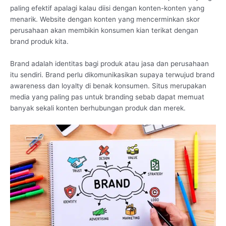
paling efektif apalagi kalau diisi dengan konten-konten yang
menarik. Website dengan konten yang mencerminkan skor
perusahaan akan membikin konsumen kian terikat dengan
brand produk kita.
Brand adalah identitas bagi produk atau jasa dan perusahaan
itu sendiri. Brand perlu dikomunikasikan supaya terwujud brand
awareness dan loyalty di benak konsumen. Situs merupakan
media yang paling pas untuk branding sebab dapat memuat
banyak sekali konten berhubungan produk dan merek.