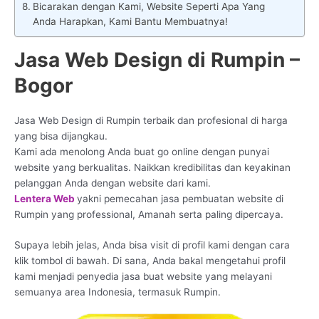
Bicarakan dengan Kami, Website Seperti Apa Yang
Anda Harapkan, Kami Bantu Membuatnya!
Jasa Web Design di Rumpin –
Bogor
Jasa Web Design di Rumpin terbaik dan profesional di harga
yang bisa dijangkau.
Kami ada menolong Anda buat go online dengan punyai
website yang berkualitas. Naikkan kredibilitas dan keyakinan
pelanggan Anda dengan website dari kami.
Lentera Web
yakni pemecahan jasa pembuatan website di
Rumpin yang professional, Amanah serta paling dipercaya.
Supaya lebih jelas, Anda bisa visit di profil kami dengan cara
klik tombol di bawah. Di sana, Anda bakal mengetahui profil
kami menjadi penyedia jasa buat website yang melayani
semuanya area Indonesia, termasuk Rumpin.