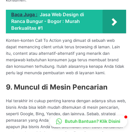
CS Lenteraweb
Online
Baca Juga :
Jasa Web Design di
Ranca Bungur - Bogor : Murah
Berkualitas #1
Konten-konten Call To Action yang dimuat di sebuah web
dapat memancing client untuk terus browsing di laman. Lain
itu, content atau alternatif-alternatif yang menarik dan
menjawab kebutuhan konsumen juga terus membuat brand
dan konsumen terhubung. Itulah alasannya kenapa Anda tidak
perlu lagi menunda pembuatan web di layanan kami.
9. Muncul di Mesin Pencarian
Hal terakhir ini cukup penting karena dengan adanya situs web,
bisnis Anda bisa lebih mudah ditemukan di mesin pencarian,
seperti Google, Bing, Yandex, dan lainnya. Sebab, strategi
pemasaran yang Anda jalankan tidak akan membawa hasil
Butuh Bantuan? Klik Disini
apapun jika bisnis Anda tidak ditemukan oleh calon konsumen