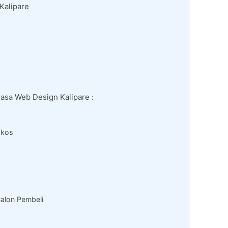
Kalipare
Jasa Web Design Kalipare :
gkos
alon Pembeli