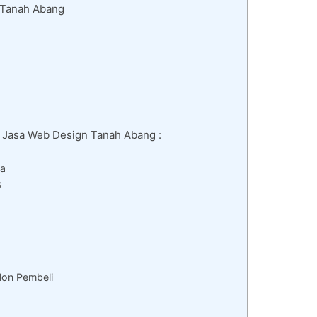
 Tanah Abang
i Jasa Web Design Tanah Abang :
da
s
lon Pembeli