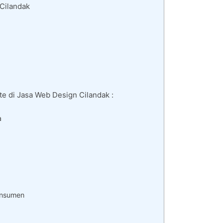
Cilandak
e di Jasa Web Design Cilandak :
a
a
onsumen