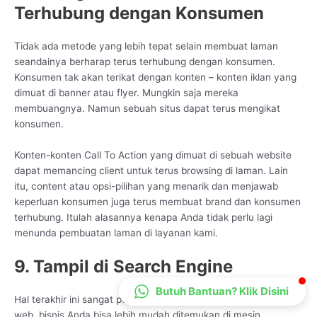
Terhubung dengan Konsumen
CS Lenteraweb
Online
Tidak ada metode yang lebih tepat selain membuat laman
seandainya berharap terus terhubung dengan konsumen.
Konsumen tak akan terikat dengan konten – konten iklan yang
dimuat di banner atau flyer. Mungkin saja mereka
membuangnya. Namun sebuah situs dapat terus mengikat
konsumen.
Konten-konten Call To Action yang dimuat di sebuah website
dapat memancing client untuk terus browsing di laman. Lain
itu, content atau opsi-pilihan yang menarik dan menjawab
keperluan konsumen juga terus membuat brand dan konsumen
terhubung. Itulah alasannya kenapa Anda tidak perlu lagi
menunda pembuatan laman di layanan kami.
9. Tampil di Search Engine
Butuh Bantuan? Klik Disini
Hal terakhir ini sangat penting karena dengan adanya situs
web, bisnis Anda bisa lebih mudah ditemukan di mesin