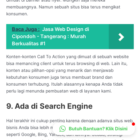
CS Lenteraweb
membuangnya. Namun sebuah situs bisa terus mengikat
konsumen.
Online
Baca Juga :
Jasa Web Design di
Cipondoh - Tangerang : Murah
Berkualitas #1
Konten-konten Call To Action yang dimuat di sebuah website
bisa memancing client untuk terus browsing di web. Lain itu,
konten atau pilihan-opsi yang menarik dan menjawab
kebutuhan konsumen juga terus membuat brand dan
konsumen terhubung. Itulah alasannya kenapa Anda tidak
perlu lagi menunda pembuatan web di layanan kami.
9. Ada di Search Engine
Hal terakhir ini cukup penting karena dengan adanya situs web,
bisnis Anda bisa lebih mudah ditemukan di mesin pencarian,
Butuh Bantuan? Klik Disini
seperti Google, Bing, Yandex, dan lainnya. Sebab, strategi