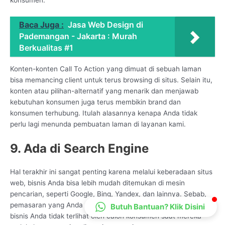
CS Lenteraweb
Online
Baca Juga :
Jasa Web Design di
Pademangan - Jakarta : Murah
Berkualitas #1
Konten-konten Call To Action yang dimuat di sebuah laman
bisa memancing client untuk terus browsing di situs. Selain itu,
konten atau pilihan-alternatif yang menarik dan menjawab
kebutuhan konsumen juga terus membikin brand dan
konsumen terhubung. Itulah alasannya kenapa Anda tidak
perlu lagi menunda pembuatan laman di layanan kami.
9. Ada di Search Engine
Hal terakhir ini sangat penting karena melalui keberadaan situs
web, bisnis Anda bisa lebih mudah ditemukan di mesin
pencarian, seperti Google, Bing, Yandex, dan lainnya. Sebab,
pemasaran yang Anda terapkan tidak akan berarti apa-apa jika
Butuh Bantuan? Klik Disini
bisnis Anda tidak terlihat oleh calon konsumen saat mereka