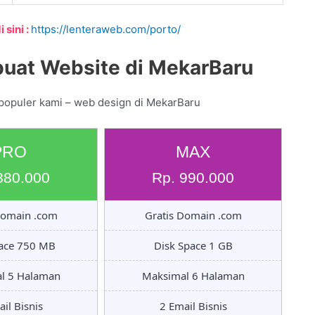
 sini :
https://lenteraweb.com/porto/
uat Website di MekarBaru
 populer kami – web design di MekarBaru
PRO
MAX
880.000
Rp. 990.000
Domain .com
Gratis Domain .com
pace 750 MB
Disk Space 1 GB
l 5 Halaman
Maksimal 6 Halaman
il Bisnis
2 Email Bisnis