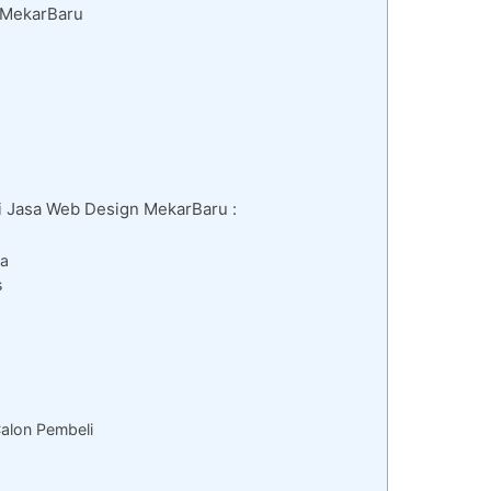
 MekarBaru
di Jasa Web Design MekarBaru :
da
s
alon Pembeli