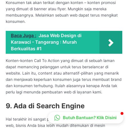
Konsumen tak akan terikat dengan konten – konten promosi
CS Lenteraweb
yang dimuat di banner atau flyer. Mungkin saja mereka
Online
membuangnya. Melainkan sebuah web dapat terus mengikat
konsumen.
Baca Juga :
Jasa Web Design di
Karawaci - Tangerang : Murah
Berkualitas #1
Konten-konten Call To Action yang dimuat di sebuah laman
dapat memancing pelanggan untuk terus berselancar di
website. Lain itu, content atau alternatif-pilihan yang menarik
dan menjawab keperluan konsumen juga terus membuat brand
dan konsumen terhubung. Itulah alasannya kenapa Anda tak
perlu lagi menunda pembuatan web di layanan kami.
9. Ada di Search Engine
Butuh Bantuan? Klik Disini
Hal terakhir ini sangat penting karena melalui keberadaan situs
web, bisnis Anda bisa lebih mudah ditemukan di mesin