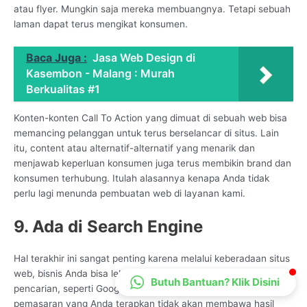
atau flyer. Mungkin saja mereka membuangnya. Tetapi sebuah
CS Lenteraweb
laman dapat terus mengikat konsumen.
Online
Baca Juga :
Jasa Web Design di
Kasembon - Malang : Murah
Berkualitas #1
Konten-konten Call To Action yang dimuat di sebuah web bisa
memancing pelanggan untuk terus berselancar di situs. Lain
itu, content atau alternatif-alternatif yang menarik dan
menjawab keperluan konsumen juga terus membikin brand dan
konsumen terhubung. Itulah alasannya kenapa Anda tidak
perlu lagi menunda pembuatan web di layanan kami.
9. Ada di Search Engine
Hal terakhir ini sangat penting karena melalui keberadaan situs
web, bisnis Anda bisa lebih mudah ditemukan di mesin
Butuh Bantuan? Klik Disini
pencarian, seperti Google, Bing, Yandex, dan lainnya. Sebab,
pemasaran yang Anda terapkan tidak akan membawa hasil