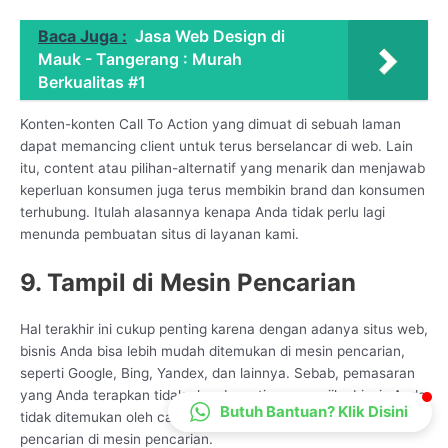
CS Lenteraweb
Baca Juga :
Jasa Web Design di
Online
Mauk - Tangerang : Murah
Berkualitas #1
Konten-konten Call To Action yang dimuat di sebuah laman
dapat memancing client untuk terus berselancar di web. Lain
itu, content atau pilihan-alternatif yang menarik dan menjawab
keperluan konsumen juga terus membikin brand dan konsumen
terhubung. Itulah alasannya kenapa Anda tidak perlu lagi
menunda pembuatan situs di layanan kami.
9. Tampil di Mesin Pencarian
Hal terakhir ini cukup penting karena dengan adanya situs web,
bisnis Anda bisa lebih mudah ditemukan di mesin pencarian,
seperti Google, Bing, Yandex, dan lainnya. Sebab, pemasaran
yang Anda terapkan tidak akan berarti apa-apa jika bisnis Anda
Butuh Bantuan? Klik Disini
tidak ditemukan oleh calon konsumen saat mereka melakukan
pencarian di mesin pencarian.