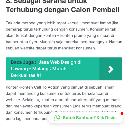
8. Sebagai Sarana untuk
CS Lenteraweb
Terhubung dengan Calon Pembeli
Online
Tak ada metode yang lebih tepat kecuali membuat laman jika
berharap terus terhubung dengan konsumen. Konsumen tak
akan terikat dengan konten – konten promo yang dimuat di
banner atau flyer. Mungkin saja mereka membuangnya. Namun
sebuah website dapat terus mengikat konsumen.
Baca Juga :
Jasa Web Design di
Lawang - Malang : Murah
Berkualitas #1
Konten-konten Call To Action yang dimuat di sebuah laman
dapat memancing konsumen untuk terus berselancar di
website. Selain itu, konten atau pilihan-alternatif yang menarik
dan menjawab keperluan konsumen juga terus membuat brand
dan konsumen terhubung. Itulah alasannya kenapa Anda tak
Butuh Bantuan? Klik Disini
perlu lagi menunda pembuatan web di layanan kami.