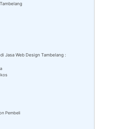
 Tambelang
 di Jasa Web Design Tambelang :
da
gkos
on Pembeli