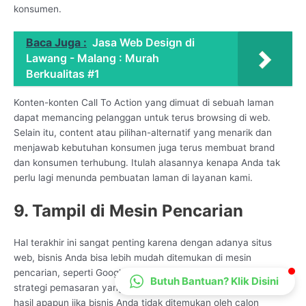
konsumen.
CS Lenteraweb
Online
Baca Juga :
Jasa Web Design di
Lawang - Malang : Murah
Berkualitas #1
Konten-konten Call To Action yang dimuat di sebuah laman
dapat memancing pelanggan untuk terus browsing di web.
Selain itu, content atau pilihan-alternatif yang menarik dan
menjawab kebutuhan konsumen juga terus membuat brand
dan konsumen terhubung. Itulah alasannya kenapa Anda tak
perlu lagi menunda pembuatan laman di layanan kami.
9. Tampil di Mesin Pencarian
Hal terakhir ini sangat penting karena dengan adanya situs
web, bisnis Anda bisa lebih mudah ditemukan di mesin
pencarian, seperti Google, Bing, Yandex, dan lainnya. Sebab,
Butuh Bantuan? Klik Disini
strategi pemasaran yang Anda jalankan tidak akan membawa
hasil apapun jika bisnis Anda tidak ditemukan oleh calon