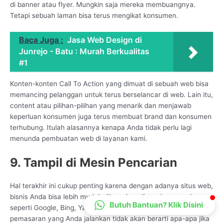
di banner atau flyer. Mungkin saja mereka membuangnya.
CS Lenteraweb
Tetapi sebuah laman bisa terus mengikat konsumen.
Online
Baca Juga :
Jasa Web Design di
Junrejo - Batu : Murah Berkualitas
#1
Konten-konten Call To Action yang dimuat di sebuah web bisa
memancing pelanggan untuk terus berselancar di web. Lain itu,
content atau pilihan-pilihan yang menarik dan menjawab
keperluan konsumen juga terus membuat brand dan konsumen
terhubung. Itulah alasannya kenapa Anda tidak perlu lagi
menunda pembuatan web di layanan kami.
9. Tampil di Mesin Pencarian
Hal terakhir ini cukup penting karena dengan adanya situs web,
bisnis Anda bisa lebih mudah ditemukan di mesin pencarian,
Butuh Bantuan? Klik Disini
seperti Google, Bing, Yandex, dan lainnya. Sebab, strategi
pemasaran yang Anda jalankan tidak akan berarti apa-apa jika