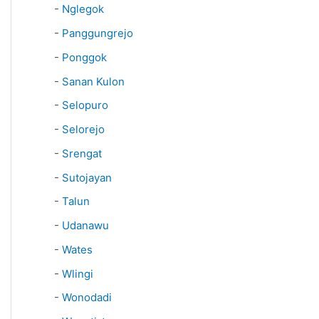
-
Nglegok
-
Panggungrejo
-
Ponggok
-
Sanan Kulon
-
Selopuro
-
Selorejo
-
Srengat
-
Sutojayan
-
Talun
-
Udanawu
-
Wates
-
Wlingi
-
Wonodadi