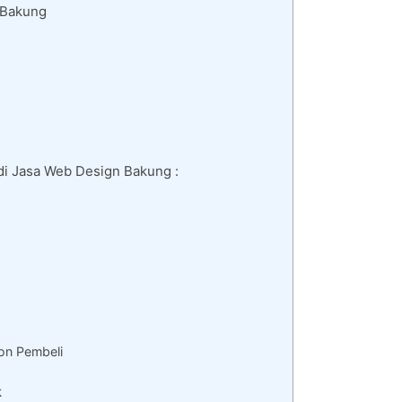
 Bakung
di Jasa Web Design Bakung :
on Pembeli
k