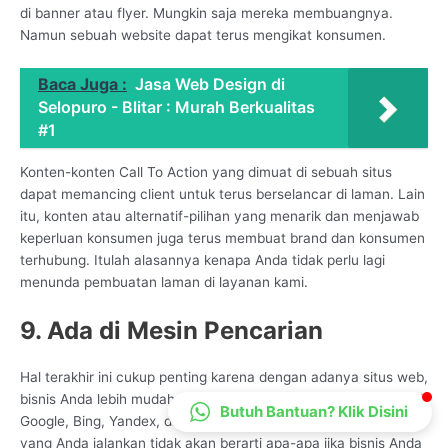
di banner atau flyer. Mungkin saja mereka membuangnya.
CS Lenteraweb
Namun sebuah website dapat terus mengikat konsumen.
Online
Baca Juga :
Jasa Web Design di
Selopuro - Blitar : Murah Berkualitas
#1
Konten-konten Call To Action yang dimuat di sebuah situs
dapat memancing client untuk terus berselancar di laman. Lain
itu, konten atau alternatif-pilihan yang menarik dan menjawab
keperluan konsumen juga terus membuat brand dan konsumen
terhubung. Itulah alasannya kenapa Anda tidak perlu lagi
menunda pembuatan laman di layanan kami.
9. Ada di Mesin Pencarian
Hal terakhir ini cukup penting karena dengan adanya situs web,
bisnis Anda lebih mudah ditemukan di mesin pencarian, seperti
Butuh Bantuan? Klik Disini
Google, Bing, Yandex, dan lainnya. Sebab, strategi pemasaran
yang Anda jalankan tidak akan berarti apa-apa jika bisnis Anda