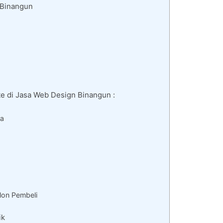
 Binangun
e di Jasa Web Design Binangun :
da
lon Pembeli
ik