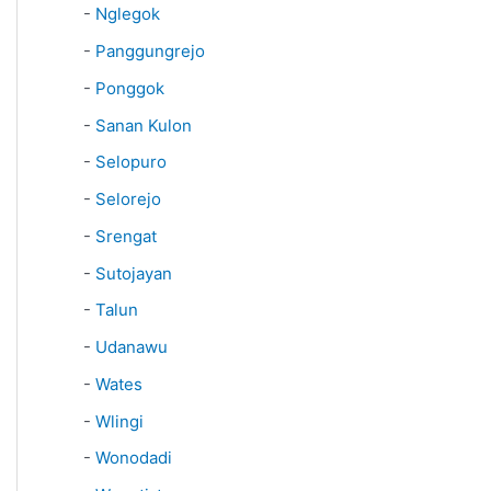
-
Nglegok
-
Panggungrejo
-
Ponggok
-
Sanan Kulon
-
Selopuro
-
Selorejo
-
Srengat
-
Sutojayan
-
Talun
-
Udanawu
-
Wates
-
Wlingi
-
Wonodadi