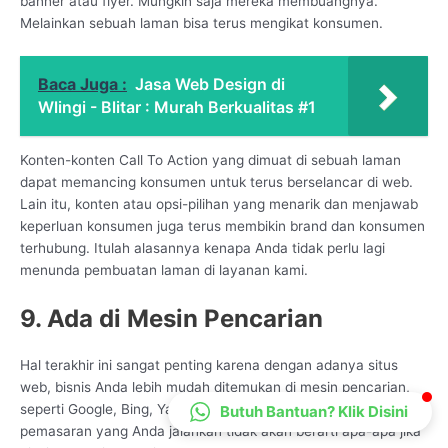
banner atau flyer. Mungkin saja mereka membuangnya.
CS Lenteraweb
Melainkan sebuah laman bisa terus mengikat konsumen.
Online
Baca Juga :
Jasa Web Design di
Wlingi - Blitar : Murah Berkualitas #1
Konten-konten Call To Action yang dimuat di sebuah laman
dapat memancing konsumen untuk terus berselancar di web.
Lain itu, konten atau opsi-pilihan yang menarik dan menjawab
keperluan konsumen juga terus membikin brand dan konsumen
terhubung. Itulah alasannya kenapa Anda tidak perlu lagi
menunda pembuatan laman di layanan kami.
9. Ada di Mesin Pencarian
Hal terakhir ini sangat penting karena dengan adanya situs
web, bisnis Anda lebih mudah ditemukan di mesin pencarian,
seperti Google, Bing, Yandex, dan lainnya. Sebab, strategi
Butuh Bantuan? Klik Disini
pemasaran yang Anda jalankan tidak akan berarti apa-apa jika