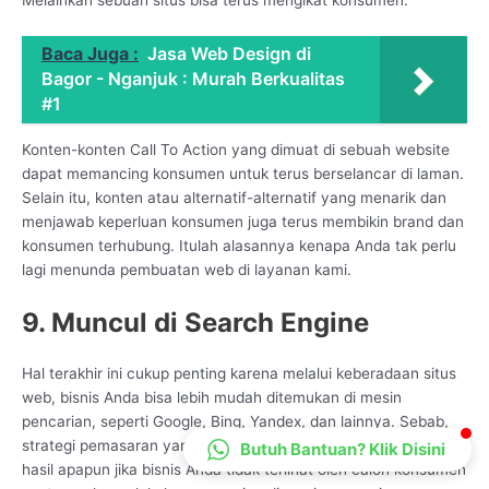
CS Lenteraweb
Online
Baca Juga :
Jasa Web Design di
Bagor - Nganjuk : Murah Berkualitas
#1
Konten-konten Call To Action yang dimuat di sebuah website
dapat memancing konsumen untuk terus berselancar di laman.
Selain itu, konten atau alternatif-alternatif yang menarik dan
menjawab keperluan konsumen juga terus membikin brand dan
konsumen terhubung. Itulah alasannya kenapa Anda tak perlu
lagi menunda pembuatan web di layanan kami.
9. Muncul di Search Engine
Hal terakhir ini cukup penting karena melalui keberadaan situs
web, bisnis Anda bisa lebih mudah ditemukan di mesin
pencarian, seperti Google, Bing, Yandex, dan lainnya. Sebab,
strategi pemasaran yang Anda jalankan tidak akan membawa
Butuh Bantuan? Klik Disini
hasil apapun jika bisnis Anda tidak terlihat oleh calon konsumen