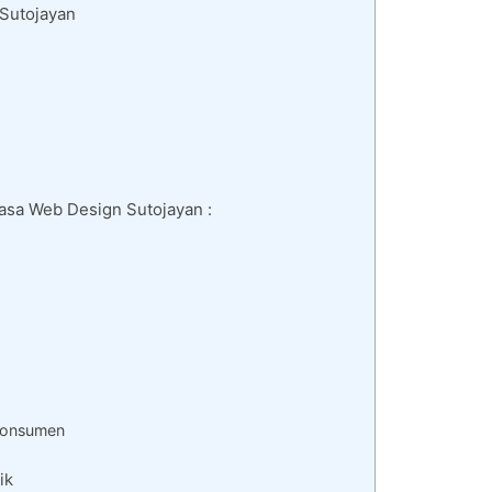
 Sutojayan
Jasa Web Design Sutojayan :
a
 Konsumen
ik