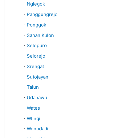
-
Nglegok
-
Panggungrejo
-
Ponggok
-
Sanan Kulon
-
Selopuro
-
Selorejo
-
Srengat
-
Sutojayan
-
Talun
-
Udanawu
-
Wates
-
Wlingi
-
Wonodadi