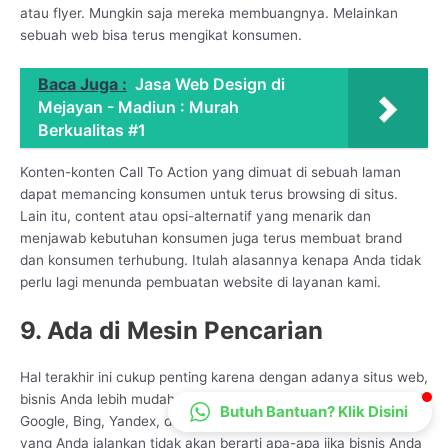
atau flyer. Mungkin saja mereka membuangnya. Melainkan
CS Lenteraweb
sebuah web bisa terus mengikat konsumen.
Online
Baca Juga :
Jasa Web Design di
Mejayan - Madiun : Murah
Berkualitas #1
Konten-konten Call To Action yang dimuat di sebuah laman
dapat memancing konsumen untuk terus browsing di situs.
Lain itu, content atau opsi-alternatif yang menarik dan
menjawab kebutuhan konsumen juga terus membuat brand
dan konsumen terhubung. Itulah alasannya kenapa Anda tidak
perlu lagi menunda pembuatan website di layanan kami.
9. Ada di Mesin Pencarian
Hal terakhir ini cukup penting karena dengan adanya situs web,
bisnis Anda lebih mudah ditemukan di mesin pencarian, seperti
Butuh Bantuan? Klik Disini
Google, Bing, Yandex, dan lainnya. Sebab, strategi pemasaran
yang Anda jalankan tidak akan berarti apa-apa jika bisnis Anda