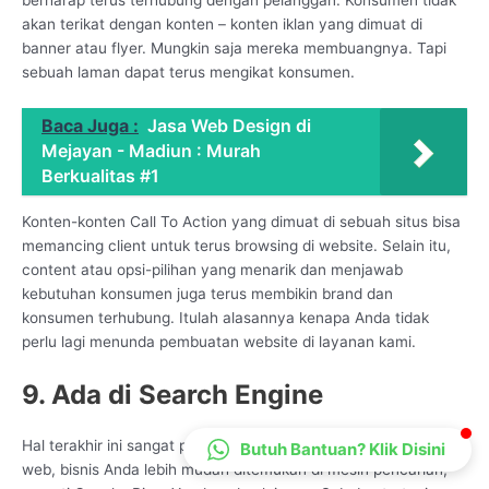
CS Lenteraweb
akan terikat dengan konten – konten iklan yang dimuat di
banner atau flyer. Mungkin saja mereka membuangnya. Tapi
Online
sebuah laman dapat terus mengikat konsumen.
Baca Juga :
Jasa Web Design di
Mejayan - Madiun : Murah
Berkualitas #1
Konten-konten Call To Action yang dimuat di sebuah situs bisa
memancing client untuk terus browsing di website. Selain itu,
content atau opsi-pilihan yang menarik dan menjawab
kebutuhan konsumen juga terus membikin brand dan
konsumen terhubung. Itulah alasannya kenapa Anda tidak
perlu lagi menunda pembuatan website di layanan kami.
9. Ada di Search Engine
Hal terakhir ini sangat penting karena dengan adanya situs
Butuh Bantuan? Klik Disini
web, bisnis Anda lebih mudah ditemukan di mesin pencarian,