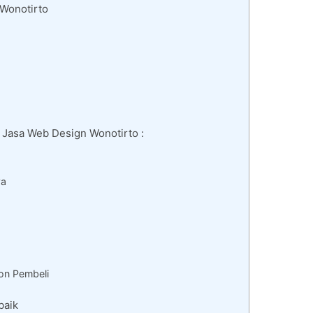
 Wonotirto
 Jasa Web Design Wonotirto :
ya
on Pembeli
baik