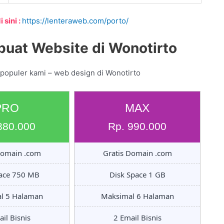
 sini :
https://lenteraweb.com/porto/
uat Website di Wonotirto
 populer kami – web design di Wonotirto
PRO
MAX
880.000
Rp. 990.000
Domain .com
Gratis Domain .com
pace 750 MB
Disk Space 1 GB
l 5 Halaman
Maksimal 6 Halaman
il Bisnis
2 Email Bisnis