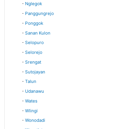
-
Nglegok
-
Panggungrejo
-
Ponggok
-
Sanan Kulon
-
Selopuro
-
Selorejo
-
Srengat
-
Sutojayan
-
Talun
-
Udanawu
-
Wates
-
Wlingi
-
Wonodadi