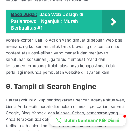
CS Lenteraweb
Online
Baca Juga :
Jasa Web Design di
Patianrowo - Nganjuk : Murah
Berkualitas #1
Konten-konten Call To Action yang dimuat di sebuah web bisa
memancing konsumen untuk terus browsing di situs. Lain itu,
content atau opsi-pilihan yang menarik dan menjawab
kebutuhan konsumen juga terus membuat brand dan
konsumen terhubung. Itulah alasannya kenapa Anda tidak
perlu lagi menunda pembuatan website di layanan kami.
9. Tampil di Search Engine
Hal terakhir ini cukup penting karena dengan adanya situs web,
bisnis Anda lebih mudah ditemukan di mesin pencarian, seperti
Google, Bing, Yandex, dan lainnya. Sebab, pemasaran yang
Anda terapkan tidak akan berarti apa-apa jika bisnis Anda tidak
Butuh Bantuan? Klik Disini
terlihat oleh calon konsumen saat mereka melakukan