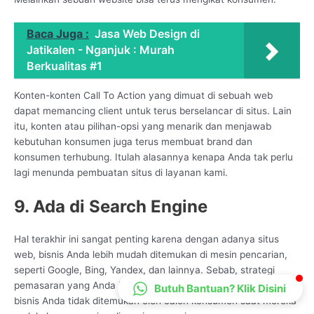
CS Lenteraweb
Baca Juga :
Jasa Web Design di
Online
Jatikalen - Nganjuk : Murah
Berkualitas #1
Konten-konten Call To Action yang dimuat di sebuah web
dapat memancing client untuk terus berselancar di situs. Lain
itu, konten atau pilihan-opsi yang menarik dan menjawab
kebutuhan konsumen juga terus membuat brand dan
konsumen terhubung. Itulah alasannya kenapa Anda tak perlu
lagi menunda pembuatan situs di layanan kami.
9. Ada di Search Engine
Hal terakhir ini sangat penting karena dengan adanya situs
web, bisnis Anda lebih mudah ditemukan di mesin pencarian,
seperti Google, Bing, Yandex, dan lainnya. Sebab, strategi
pemasaran yang Anda jalankan tidak akan berarti apa-apa jika
Butuh Bantuan? Klik Disini
bisnis Anda tidak ditemukan oleh calon konsumen saat mereka