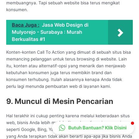
membuangnya. Tapi sebuah website bisa terus mengikat
CS Lenteraweb
konsumen.
Online
Baca Juga :
Jasa Web Design di
Mulyorejo - Surabaya : Murah
Berkualitas #1
Konten-konten Call To Action yang dimuat di sebuah situs bisa
memancing pelanggan untuk terus browsing di website. Lain
itu, konten atau alternatif-opsi yang menarik dan menjawab
kebutuhan konsumen juga terus membikin brand dan
konsumen terhubung. Itulah alasannya kenapa Anda tidak
perlu lagi menunda pembuatan web di layanan kami.
9. Muncul di Mesin Pencarian
Hal terakhir ini cukup penting karena melalui keberadaan situs
web, bisnis Anda lebih mudah ditemukan di mesin pencarian,
Butuh Bantuan? Klik Disini
seperti Google, Bing, Yandex, dan lainnya. Sebab, pemasaran
yang Anda terapkan tidak akan berarti apa-apa jika bisnis Anda