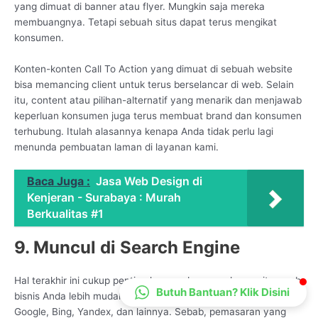
yang dimuat di banner atau flyer. Mungkin saja mereka
CS Lenteraweb
membuangnya. Tetapi sebuah situs dapat terus mengikat
Online
konsumen.
Konten-konten Call To Action yang dimuat di sebuah website
bisa memancing client untuk terus berselancar di web. Selain
itu, content atau pilihan-alternatif yang menarik dan menjawab
keperluan konsumen juga terus membuat brand dan konsumen
terhubung. Itulah alasannya kenapa Anda tidak perlu lagi
menunda pembuatan laman di layanan kami.
Baca Juga :
Jasa Web Design di
Kenjeran - Surabaya : Murah
Berkualitas #1
9. Muncul di Search Engine
Hal terakhir ini cukup penting karena dengan adanya situs web,
Butuh Bantuan? Klik Disini
bisnis Anda lebih mudah ditemukan di mesin pencarian, seperti
Google, Bing, Yandex, dan lainnya. Sebab, pemasaran yang