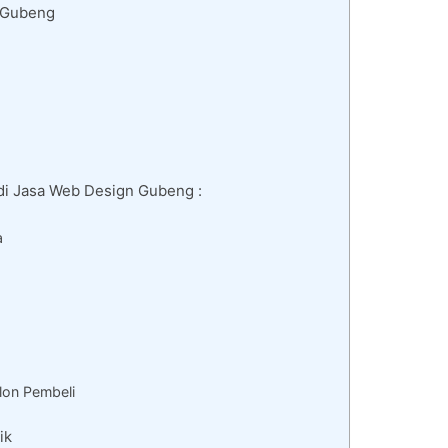
i Gubeng
 di Jasa Web Design Gubeng :
a
lon Pembeli
ik