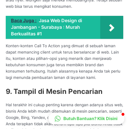
CS Lenteraweb
web bisa terus mengikat konsumen.
Online
Baca Juga :
Jasa Web Design di
Jambangan - Surabaya : Murah
Berkualitas #1
Konten-konten Call To Action yang dimuat di sebuah laman
dapat memancing client untuk terus berselancar di web. Lain
itu, konten atau pilihan-opsi yang menarik dan menjawab
kebutuhan konsumen juga terus membikin brand dan
konsumen terhubung. Itulah alasannya kenapa Anda tak perlu
lagi menunda pembuatan laman di layanan kami.
9. Tampil di Mesin Pencarian
Hal terakhir ini cukup penting karena dengan adanya situs web,
bisnis Anda lebih mudah ditemukan di mesin pencarian, seperti
Google, Bing, Yandex, dan lainnya. Sebab, pemasaran yang
Butuh Bantuan? Klik Disini
Anda terapkan tidak akan berarti apa-apa jika bisnis Anda tidak