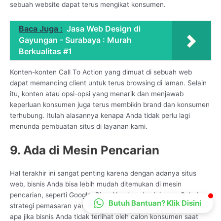
sebuah website dapat terus mengikat konsumen.
CS Lenteraweb
Online
Baca Juga :
Jasa Web Design di
Gayungan - Surabaya : Murah
Berkualitas #1
Konten-konten Call To Action yang dimuat di sebuah web
dapat memancing client untuk terus browsing di laman. Selain
itu, konten atau opsi-opsi yang menarik dan menjawab
keperluan konsumen juga terus membikin brand dan konsumen
terhubung. Itulah alasannya kenapa Anda tidak perlu lagi
menunda pembuatan situs di layanan kami.
9. Ada di Mesin Pencarian
Hal terakhir ini sangat penting karena dengan adanya situs
web, bisnis Anda bisa lebih mudah ditemukan di mesin
pencarian, seperti Google, Bing, Yandex, dan lainnya. Sebab,
Butuh Bantuan? Klik Disini
strategi pemasaran yang Anda jalankan tidak akan berarti apa-
apa jika bisnis Anda tidak terlihat oleh calon konsumen saat